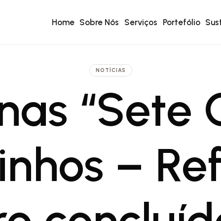
Home
Sobre Nós
Serviços
Portefólio
Sus
NOTÍCIAS
nas “Sete 
inhos – Ref
ro concluí