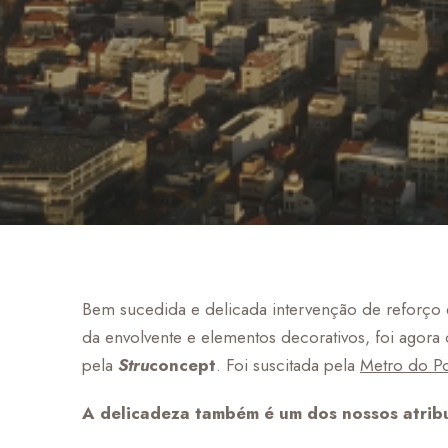
Bem sucedida e delicada intervenção de reforço e
da envolvente e elementos decorativos, foi ago
pela
Stru
concept
. Foi suscitada pela
Metro do Po
A delicadeza também é um dos nossos atri