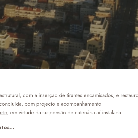
strutural, com a inserção de tirantes encamisados, e restaur
ra concluída, com projecto e acompanhamento
rto
, em virtude da suspensão de catenária aí instalada.
butos…