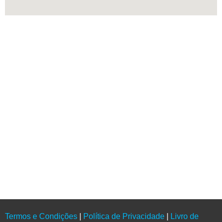
Contactos
+351 220 939 525/6
geral@struconcept.pt
Escritório
Rua Jornal de Notícias, 193
4100-296 PORTO
Termos e Condições
|
Política de Privacidade
|
Livro de